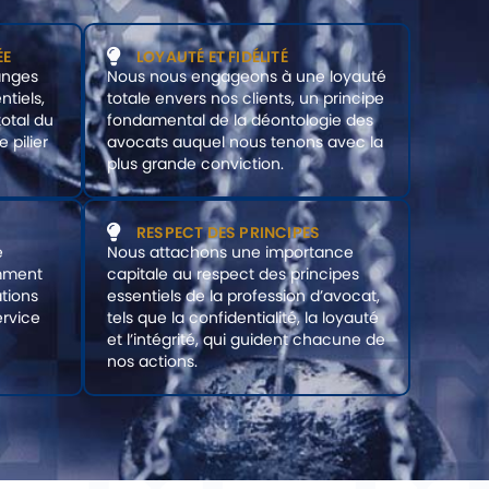
ÉE
LOYAUTÉ ET FIDÉLITÉ
anges
Nous nous engageons à une loyauté
ntiels,
totale envers nos clients, un principe
total du
fondamental de la déontologie des
 pilier
avocats auquel nous tenons avec la
plus grande conviction.
RESPECT DES PRINCIPES
e
Nous attachons une importance
amment
capitale au respect des principes
ations
essentiels de la profession d’avocat,
ervice
tels que la confidentialité, la loyauté
et l’intégrité, qui guident chacune de
nos actions.