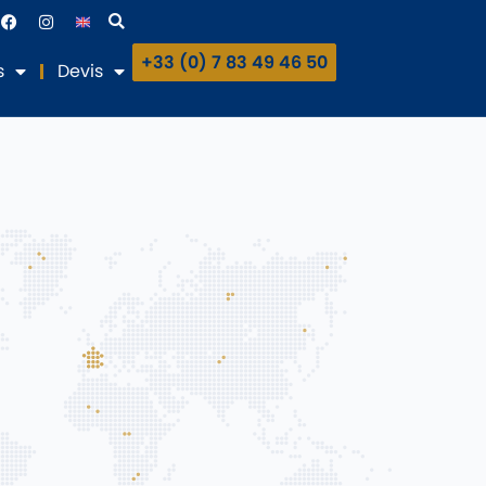
+33 (0) 7 83 49 46 50
s
Devis