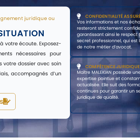
CONFIDENTIALITÉ ASSUR
agnement juridique ou
Vos informations et nos éch
resteront strictement confide
SITUATION
garantissant ainsi le respect 
secret professionnel, qui est le
 à votre écoute. Exposez-
de notre métier d’avocat.
ents nécessaires pour
votre dossier avec soin
COMPÉTENCE JURIDIQUE
Maître MALEKIAN possède un
élais, accompagnés d’un
expertise pointue et const
actualisée. Elle suit des form
continues pour garantir un s
juridique de qualité.
s