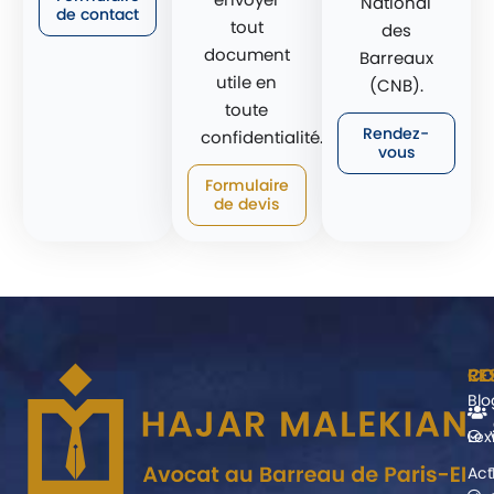
National
de contact
tout
des
document
Barreaux
utile en
(CNB).
toute
Rendez-
confidentialité.
vous
Formulaire
de devis
CO
RE
Blo
Lex
Act