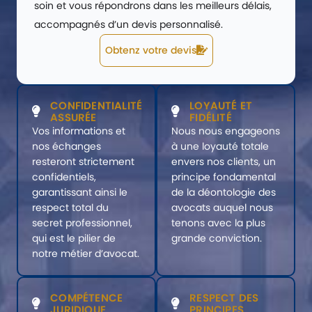
soin et vous répondrons dans les meilleurs délais,
accompagnés d’un devis personnalisé.
Obtenz votre devis
CONFIDENTIALITÉ
LOYAUTÉ ET
ASSURÉE
FIDÉLITÉ
Vos informations et
Nous nous engageons
nos échanges
à une loyauté totale
resteront strictement
envers nos clients, un
confidentiels,
principe fondamental
garantissant ainsi le
de la déontologie des
respect total du
avocats auquel nous
secret professionnel,
tenons avec la plus
qui est le pilier de
grande conviction.
notre métier d’avocat.
COMPÉTENCE
RESPECT DES
JURIDIQUE
PRINCIPES