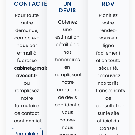
CONTACTER
UN
RDV
DEVIS
Pour toute
Planifiez
Obtenez
autre
votre
une
demande,
rendez-
estimation
contactez-
vous en
détaillé de
nous par
ligne
nos
e-mail à
facilement
honoraires
l'adresse
et en toute
en
cabinet@malekian-
sécurité.
remplissant
avocat.fr
Découvrez
notre
ou
nos tarifs
formulaire
remplissez
transparents
de devis
notre
de
confidentiel.
formulaire
consultation
Vous
de contact
sur le site
pouvez
confidentiel.
officiel du
nous
Conseil
Formulaire
envoyer