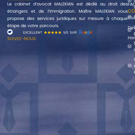
Le cabinet d’avocat MALEKIAN est dédié au droit des
FA
CO
étrangers et de l’immigration. Maître MALEKIAN vous
Co
propose des services juridiques sur mesure à chaque
étape de votre parcours.
Dev
Hon
SUIVEZ-NOUS