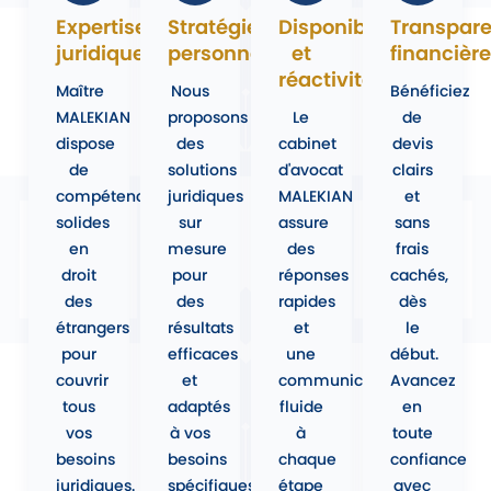
Expertise
Stratégies
Disponibilité
Transpar
juridique
personnalisées
et
financière
réactivité
Maître
Nous
Bénéficiez
MALEKIAN
proposons
Le
de
dispose
des
cabinet
devis
de
solutions
d'avocat
clairs
compétences
juridiques
MALEKIAN
et
solides
sur
assure
sans
en
mesure
des
frais
droit
pour
réponses
cachés,
des
des
rapides
dès
étrangers
résultats
et
le
pour
efficaces
une
début.
couvrir
et
communication
Avancez
tous
adaptés
fluide
en
vos
à vos
à
toute
besoins
besoins
chaque
confiance
juridiques.
spécifiques.
étape
avec