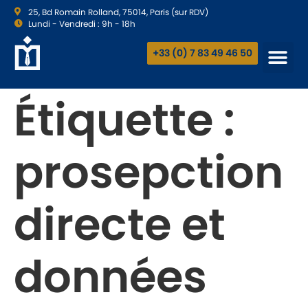
25, Bd Romain Rolland, 75014, Paris (sur RDV)
Lundi - Vendredi : 9h - 18h
+33 (0) 7 83 49 46 50
Étiquette :
prosepction
directe et
données