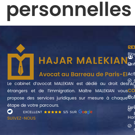
personnelles
CO
RE
Blo
Lex
Act
Le cabinet d’avocat MALEKIAN est dédié au droit des
FA
CO
étrangers et de l’immigration. Maître MALEKIAN vous
Co
propose des services juridiques sur mesure à chaque
étape de votre parcours.
Dev
Hon
SUIVEZ-NOUS