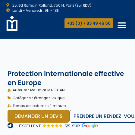
25, Bd Romain Rolland, 75014, Paris (sur RDV)
Lundi - Vendredi : 9h - 18h
+33 (0) 7 83 49 46 50
Protection internationale effective
en Europe
Auteure :
Me Hajar MALEKIAN
Catégorie :
étranger
,
lexique
Temps de lecture : < 1 minute
DEMANDER UN DEVIS
PRENDRE UN RENDEZ-VOU