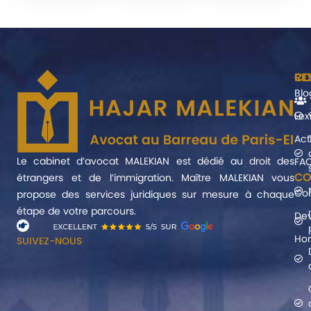
CO
RE
Blo
Lex
Act
Le cabinet d’avocat MALEKIAN est dédié au droit des
FA
CO
étrangers et de l’immigration. Maître MALEKIAN vous
Co
propose des services juridiques sur mesure à chaque
étape de votre parcours.
Dev
Hon
SUIVEZ-NOUS