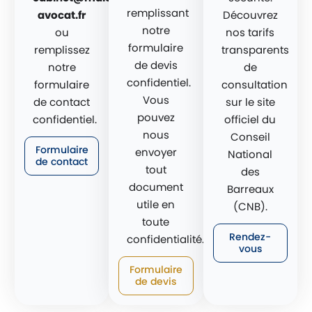
remplissant
avocat.fr
Découvrez
notre
ou
nos tarifs
formulaire
remplissez
transparents
de devis
notre
de
confidentiel.
formulaire
consultation
Vous
de contact
sur le site
pouvez
confidentiel.
officiel du
nous
Conseil
Formulaire
envoyer
National
de contact
tout
des
document
Barreaux
utile en
(CNB).
toute
Rendez-
confidentialité.
vous
Formulaire
de devis