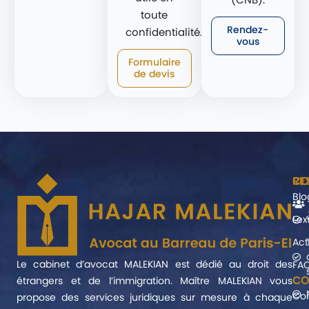
toute
Rendez-
confidentialité.
vous
Formulaire
de devis
CO
RE
Blo
Lex
Act
Le cabinet d’avocat MALEKIAN est dédié au droit des
FA
CO
étrangers et de l’immigration. Maître MALEKIAN vous
Co
propose des services juridiques sur mesure à chaque