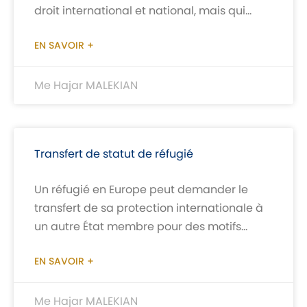
droit international et national, mais qui
convaincant. Ne négligez pas l’importance
peut être soumis à des limitations
d’un cabinet d’avocat expérimenté pour
EN SAVOIR +
faire valoir vos droits dans le domaine du
droit des étrangers.
Me Hajar MALEKIAN
Transfert de statut de réfugié
Un réfugié en Europe peut demander le
transfert de sa protection internationale à
un autre État membre pour des motifs
suivants (à titre indicatif): Dans
EN SAVOIR +
Me Hajar MALEKIAN