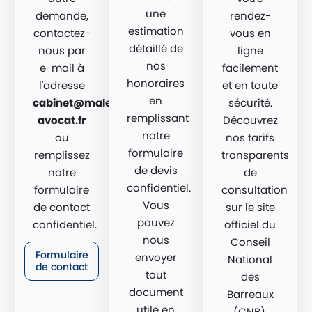
une
demande,
rendez-
estimation
contactez-
vous en
détaillé de
nous par
ligne
nos
e-mail à
facilement
honoraires
l'adresse
et en toute
en
cabinet@malekian-
sécurité.
remplissant
avocat.fr
Découvrez
notre
ou
nos tarifs
formulaire
remplissez
transparents
de devis
notre
de
confidentiel.
formulaire
consultation
Vous
de contact
sur le site
pouvez
confidentiel.
officiel du
nous
Conseil
Formulaire
envoyer
National
de contact
tout
des
document
Barreaux
utile en
(CNB).