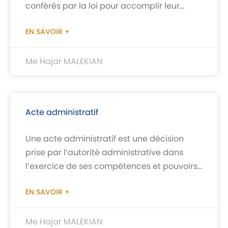
conférés par la loi pour accomplir leur
mission. Quelques pouvoirs à titre indicatif
EN SAVOIR +
Me Hajar MALEKIAN
Acte administratif
Une acte administratif est une décision
prise par l’autorité administrative dans
l’exercice de ses compétences et pouvoirs.
Les actes administratifs peuvent être sous
EN SAVOIR +
différentes formes:
Me Hajar MALEKIAN